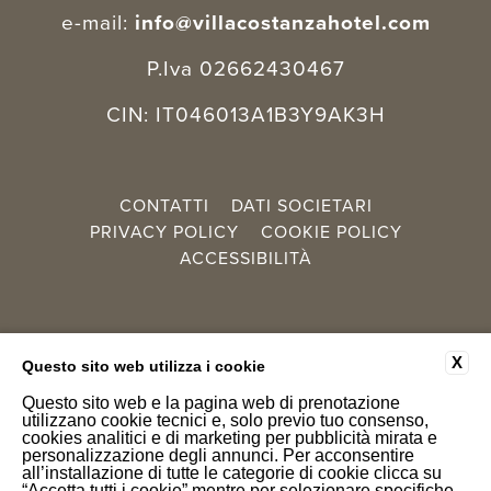
e-mail:
info@villacostanzahotel.com
P.Iva 02662430467
CIN: IT046013A1B3Y9AK3H
CONTATTI
DATI SOCIETARI
PRIVACY POLICY
COOKIE POLICY
ACCESSIBILITÀ
X
Questo sito web utilizza i cookie
SCOPRI ANCHE
Questo sito web e la pagina web di prenotazione
utilizzano cookie tecnici e, solo previo tuo consenso,
cookies analitici e di marketing per pubblicità mirata e
personalizzazione degli annunci. Per acconsentire
all’installazione di tutte le categorie di cookie clicca su
“Accetta tutti i cookie” mentre per selezionare specifiche