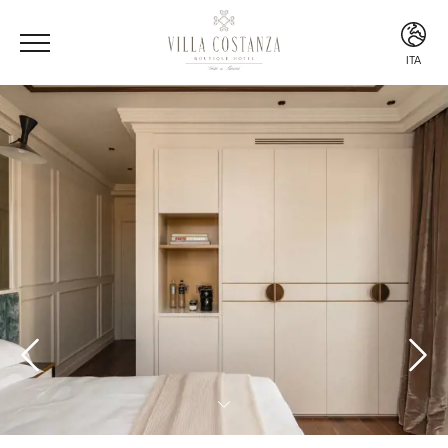
ITA
ITA
ENG