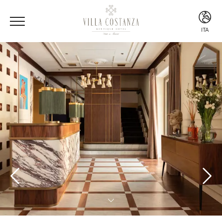
ITA
ITA
ENG